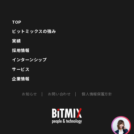
・氏名(ニックネームやペンネームも含む)
・年齢または生年月日
・性別
TOP
・職業、職歴、学歴
・メールアドレス
ビットミックスの強み
・電話番号
実績
・住所
採用情報
・写真や動画
・外部サービスでお客様が利用するID、その他外部サービス
インターンシップ
のプライバシー設定によりお客様が連携先に開示を認めた情
サービス
報
企業情報
個人情報の利用目的
お知らせ
お問い合わせ
個人情報保護方針
当社は、お客様から取得した情報を、以下の目的のために利
用します。
・当社サービスに関する登録の受付、お客様の本人確認、認
証のため
・お客様の当社サービスの利用履歴を管理するため
・利用料金の決済のため