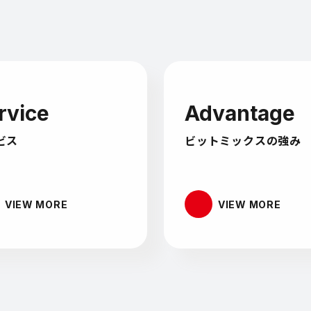
rvice
Advantage
ビス
ビットミックスの強み
V
I
E
W
M
O
R
E
V
I
E
W
M
O
R
E
V
I
E
W
M
O
R
E
V
I
E
W
M
O
R
E